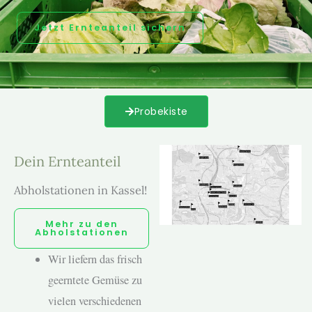
Jet­zt Ern­tean­teil sich­ern
Probek­iste
Dein Ern­tean­teil
Abholstationen in Kassel!
Mehr zu den
Abhol­sta­tio­nen
Wir liefern das frisch
geern­tete Gemüse zu
vie­len ver­schiede­nen