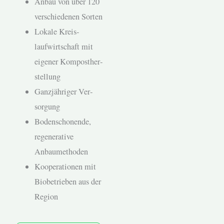
Anbau von über 120
ver­schiede­nen Sorten
Lokale Kreis­
laufwirtschaft mit
eigen­er Kom­pos­ther­
stel­lung
Ganzjähriger Ver­
sorgung
Boden­scho­nende,
regen­er­a­tive
Anbaumeth­o­d­en
Koop­er­a­tio­nen mit
Bio­be­trieben aus der
Region