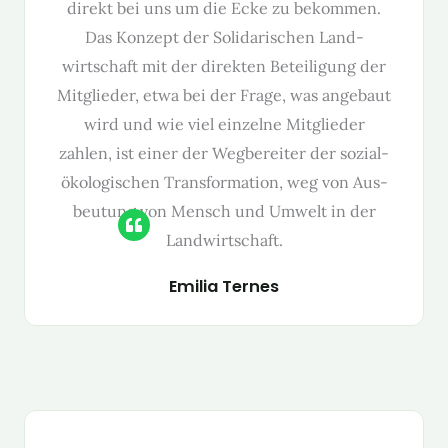
direkt bei uns um die Ecke zu bekom­men.
Das Konzept der Sol­i­darischen Land­
wirtschaft mit der direk­ten Beteili­gung der
Mit­glieder, etwa bei der Frage, was ange­baut
wird und wie viel einzelne Mit­glieder
zahlen, ist ein­er der Weg­bere­it­er der sozial-
ökol­o­gis­chen Trans­for­ma­tion, weg von Aus­
beu­tung von Men­sch und Umwelt in der
Land­wirtschaft.
Emil­ia Ternes