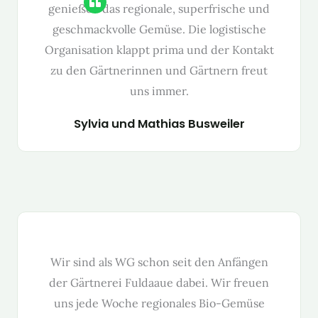
genießen das regionale, super­frische und
geschmack­volle Gemüse. Die logis­tis­che
Organ­i­sa­tion klappt pri­ma und der Kon­takt
zu den Gärt­ner­in­nen und Gärt­nern freut
uns immer.
Sylvia und Math­ias Busweil­er
Wir sind als WG schon seit den Anfän­gen
der Gärt­nerei Ful­daaue dabei. Wir freuen
uns jede Woche regionales Bio-Gemüse