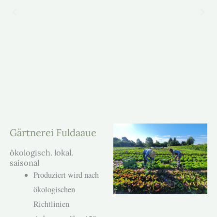
Gärt­nerei Ful­daaue
ökologisch. lokal.
saisonal
Pro­duziert wird nach
ökol­o­gis­chen
Richtlin­ien