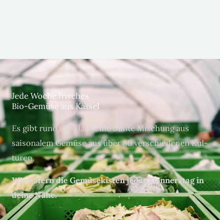
Jede Woche frisches
Bio-Gemüse aus Kassel
Es gibt rund ums Jahr eine bunte Mis­chung aus
saisonalem Gemüse aus über 80 ver­schiede­nen Kul­
turen.
Wir liefern die Gemüsek­isten jeden Don­ner­stag in
deine Nähe.