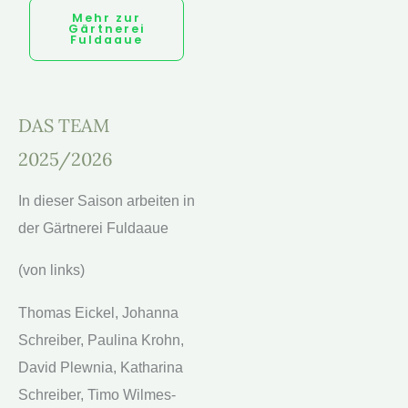
Mehr zur
Gärt­nerei
Ful­daaue
DAS TEAM
2025/2026
In dieser Sai­son arbeit­en in
der Gärt­nerei Ful­daaue
(von links)
Thomas Eick­el, Johan­na
Schreiber, Pauli­na Krohn,
David Plew­nia, Katha­ri­na
Schreiber, Timo Wilmes­