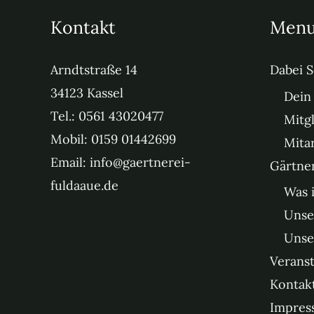
Mit­glieder verpflicht­en sich in der
Grün­dung & die damit ver­bun­de­nen 
Kontakt
Men
Arndt­straße 14
Dabei S
mehr erfahren
34123 Kas­sel
Dein 
Tel.: 0561 43020477
Mitg
Mobil: 0159 01442699
Mita
Email: info@gaertnerei-
Gärtne
fuldaaue.de
Was 
Unse
Unse
Verans
Kontak
Impres