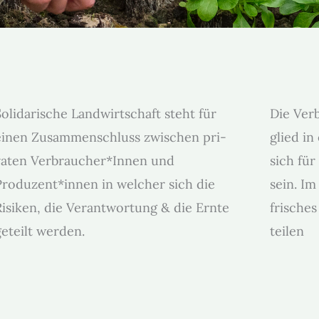
ol­i­darische Land­wirtschaft ste­ht für
Die Ver
einen Zusam­men­schluss zwis­chen pri­
glied in
vat­en Verbraucher*Innen und
sich für
Produzent*innen in welch­er sich die
sein. Im
Risiken, die Ver­ant­wor­tung & die Ernte
frische
geteilt wer­den.
teilen