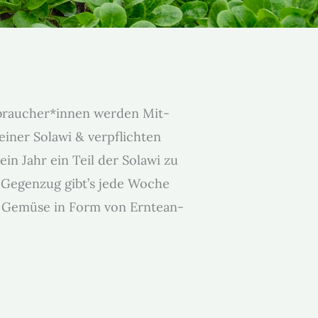
braucher*innen wer­den Mit­
 ein­er Solawi & verpflicht­en
 ein Jahr ein Teil der Solawi zu
 Gegen­zug gibt’s jede Woche
s Gemüse in Form von Ern­tean­