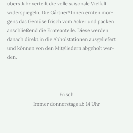
übers Jahr verteilt die volle saisonale Vielfalt
wider­spiegeln. Die Gärtner*Innen ern­ten mor­
gens das Gemüse frisch vom Ack­er und pack­en
anschließend die Ern­tean­teile.
Diese wer­den
danach direkt in die Abhol­sta­tio­nen aus­geliefert
und kön­nen von den Mit­gliedern abge­holt wer­
den.
Frisch
Immer don­ner­stags ab 14 Uhr