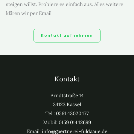
steigen willst. Pro­biere es ein­fach aus. Alles weit­ere
klären wir per Email.
Kon­takt aufnehmen
Kontakt
Arndt­straße 14
34123 Kas­sel
Tel.: 0561 43020477
Mobil: 0159 01442699
Email: info@gaertnerei-fuldaaue.de