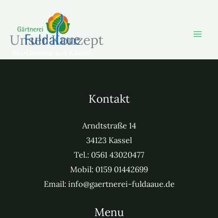
Zum
Inhalt
springen
Unser Konzept
Bio-Gemüse aus Kassel
Kontakt
Arndt­straße 14
34123 Kas­sel
Tel.: 0561 43020477
Mobil: 0159 01442699
Email: info@gaertnerei-fuldaaue.de
Menu